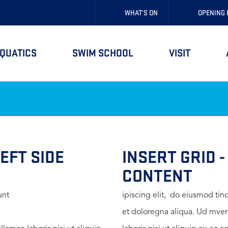
WHAT'S ON
OPENING
QUATICS
SWIM SCHOOL
VISIT
LEFT SIDE
INSERT GRID -
CONTENT
unt
ipiscing elit, do eiusmod tin
et doloregna aliqua. Ud mven